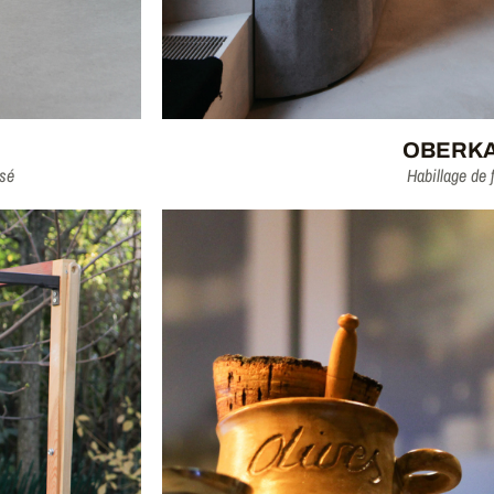
OBERK
isé
Habillage de