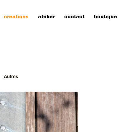
créations
atelier
contact
boutique
NIÈRE. TABLE. FONTAINE. BACS. BASSIN.
Autres