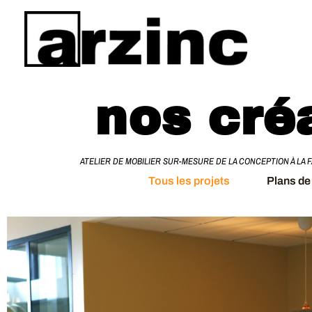
Skip
to
content
nos cré
DE LA CONCEPTION À LA FABRICATION. RÉEMPLOI. ÉLÉGANCE. SAVOIR-FAIRE ARTISANA
Tous les projets
Plans de 