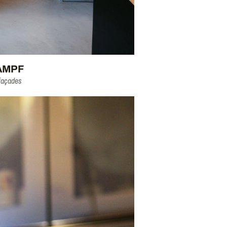
AMPF
 façades