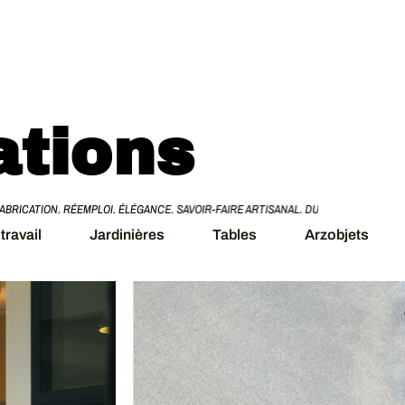
ations
L. DURABILITÉ. ZINC. BOIS. CUIVRE. ACIER. ARZOBJETS. PLAN DE TRAVAIL. JARDI
travail
Jardinières
Tables
Arzobjets