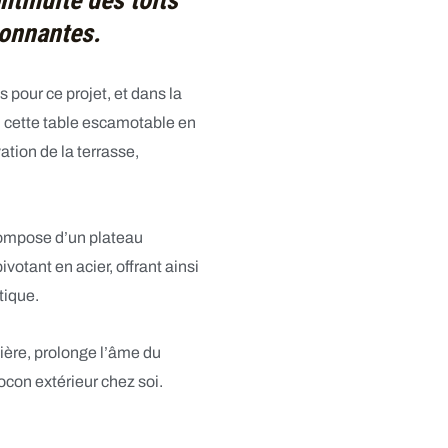
ntinuité des toits
ronnantes.
s pour ce projet, et dans la
, cette
table escamotable en
tion de la terrasse,
 compose d’un
plateau
ivotant en acier
, offrant ainsi
tique.
mière, prolonge l’âme du
ocon extérieur chez soi.