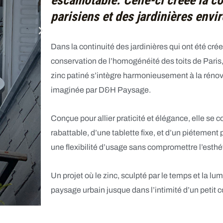
escamotable. Celle-ci créée la co
parisiens et des jardinières envi
Dans la continuité des jardinières qui ont été crée
conservation de l’homogénéité des
toits de Paris
zinc patiné
s’intègre harmonieusement à la rénova
imaginée par
D&H Paysage
.
Conçue pour allier
praticité et élégance
, elle se
rabattable
, d’une
tablette fixe
, et d’un
piétement p
une flexibilité d’usage sans compromettre l’esthé
Un projet où le zinc, sculpté par le temps et la lu
paysage urbain jusque dans l’intimité d’un petit c